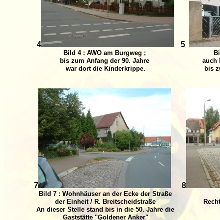
4
5
Bild 4 : AWO am Burgweg ;
Bil
bis zum Anfang der 90. Jahre
auch 
war dort die Kinderkrippe.
bis 
7
8
Bild 7 : Wohnhäuser an der Ecke der Straße
der Einheit / R. Breitscheidstraße
Recht
An dieser Stelle stand bis in die 50. Jahre die
Gaststätte "Goldener Anker"