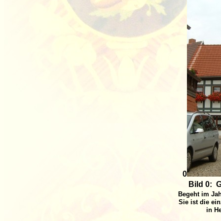
0
Bild 0: 
Begeht im Jah
Sie ist die ei
in H