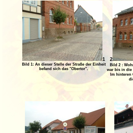
1
2
Bild 1: An dieser Stelle der Straße der Einheit
Bild 2 : Woh
befand sich das "Obertor".
war bis in di
Im hinteren
di