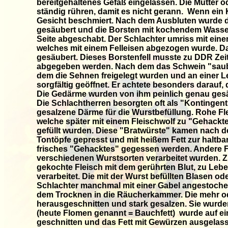
bereitgehaltenes Gefäß eingelassen. Die Mutter o
ständig rühren, damit es nicht gerann. Wenn ein 
Gesicht beschmiert. Nach dem Ausbluten wurde 
gesäubert und die Borsten mit kochendem Wasse
Seite abgeschabt. Der Schlachter umriss mit ein
welches mit einem Felleisen abgezogen wurde. Da
gesäubert. Dieses Borstenfell musste zu DDR Zeite
abgegeben werden. Nach dem das Schwein "sauber
dem die Sehnen freigelegt wurden und an einer 
sorgfältig geöffnet. Er achtete besonders darauf
Die Gedärme wurden von ihm peinlich genau gesä
Die Schlachtherren besorgten oft als "Kontingen
gesalzene Därme für die Wurstbefüllung. Rohe Fl
welche später mit einem Fleischwolf zu "Gehackt
gefüllt wurden. Diese "Bratwürste" kamen nach d
Tontöpfe gepresst und mit heißem Fett zur hal
frisches "Gehacktes" gegessen werden. Andere F
verschiedenen Wurstsorten verarbeitet wurden. Z
gekochte Fleisch mit dem gerührten Blut, zu Leber
verarbeitet. Die mit der Wurst befüllten Blasen 
Schlachter manchmal mit einer Gabel angestoche
dem Trocknen in die Räucherkammer. Die mehr o
herausgeschnitten und stark gesalzen. Sie w
(heute Flomen genannt = Bauchfett) wurde auf ei
geschnitten und das Fett mit Gewürzen ausgelass