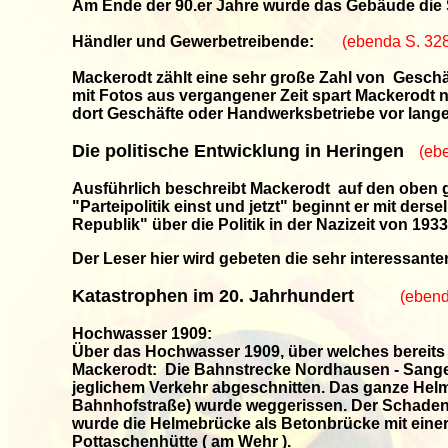
Am Ende der 90.er Jahre wurde das Gebäude die S
Händler und Gewerbetreibende:
(ebenda S. 32
Mackerodt zählt eine sehr große Zahl von Geschä
mit Fotos aus vergangener Zeit spart Mackerodt
dort Geschäfte oder Handwerksbetriebe vor lang
Die politische Entwicklung in Heringen
(eb
Ausführlich beschreibt Mackerodt auf den oben g
"Parteipolitik einst und jetzt" beginnt er mit ders
Republik" über die Politik in der Nazizeit von 193
Der Leser hier wird gebeten die sehr interessant
Katastrophen im 20. Jahrhundert
(ebend
Hochwasser 1909:
Über das Hochwasser 1909, über welches bereits 
Mackerodt: Die Bahnstrecke Nordhausen - Sange
jeglichem Verkehr abgeschnitten. Das ganze Hel
Bahnhofstraße) wurde weggerissen. Der Schaden be
wurde die Helmebrücke als Betonbrücke mit einer
Pottaschenhütte ( am Wehr ).