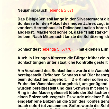
Neujahrsbrauch
(ebenda S.67)
Das Bleigießen soll lange in der Silvesternacht
Schlüsse für den Ablauf des neuen Jahres zog. E
vor dem Herrenhaus ein Peitschenknallen hören l
abgelöst. Mackerodt schreibt, dass "Halbstarke"
treiben. Nach Mitternacht tanzte die Schützengil
Schlachtfest
(ebenda S. 67/70)
(mit eigenen Erin
Auch in Heringen fütterten die Bürger früher ein
Schlachtungen unter staatliche Kontrolle gestell
Am Vorabend des Schlachtens wurde die Waschkü
bereitgestellt, Brötchen Schnaps und Bier beso
beim Schlachten abgeholt. Die Kinder sollen sc
Frühe der Waschkessel angeheizt, um genügend 
wurden bereitgestellt und das Schwein mit einem s
Ring in der Mauer gefesselt tötete der Schlachter
einen Bolzenschussgerät. Es wurde mit einer Pulve
eingefahrene Bolzen an die Stirn des Kopfes geh
brach sofort tot zusammen. Sofort wurde die Sch